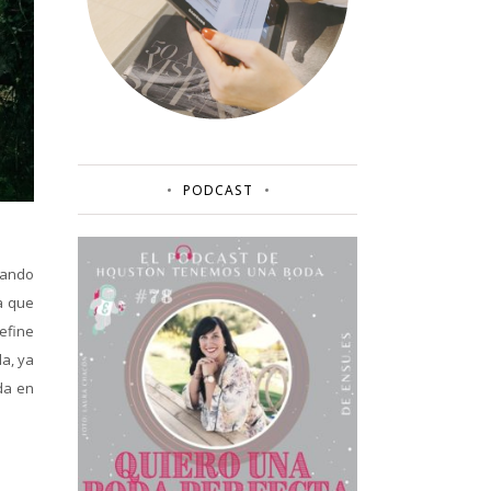
PODCAST
uando
a que
efine
da, ya
oda en