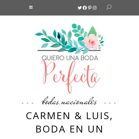
Twitter
Facebook
Pinterest
Instagram
bodas
nacionales
,
CARMEN & LUIS,
BODA EN UN