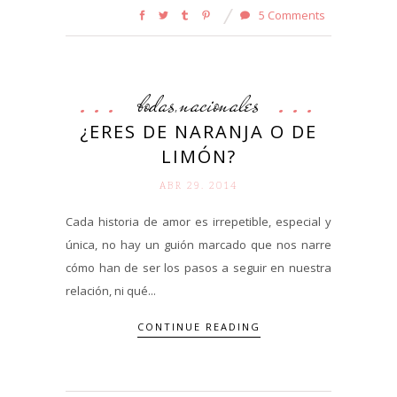
5 Comments
bodas
nacionales
,
¿ERES DE NARANJA O DE
LIMÓN?
ABR 29. 2014
Cada historia de amor es irrepetible, especial y
única, no hay un guión marcado que nos narre
cómo han de ser los pasos a seguir en nuestra
relación, ni qué...
CONTINUE READING