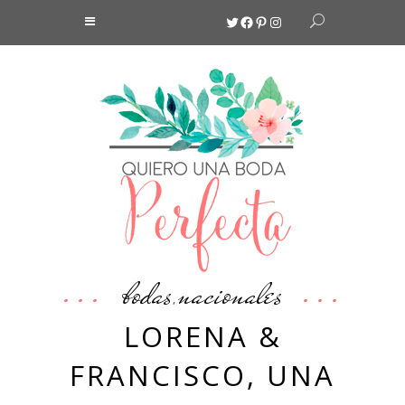
Twitter
Facebook
Pinterest
Instagram
bodas
nacionales
,
LORENA &
FRANCISCO, UNA