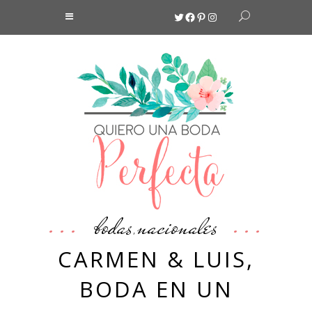
Twitter
Facebook
Pinterest
Instagram
bodas
nacionales
,
CARMEN & LUIS,
BODA EN UN