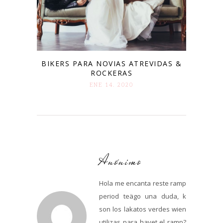
BIKERS PARA NOVIAS ATREVIDAS &
ROCKERAS
ENE 14. 2020
Anónimo
Hola me encanta reste ramp
period teägo una duda, k
son los lakatos verdes wien
utilizas para havet el ramp?