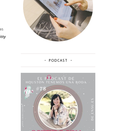
as
itty
PODCAST