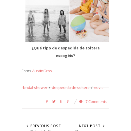
¿Qué tipo de despedida de soltera
escogéis?
Fotos
AustinGros.
bridal shower
/
despedida de soltera
/
novia
7 Comments
PREVIOUS POST
NEXT POST