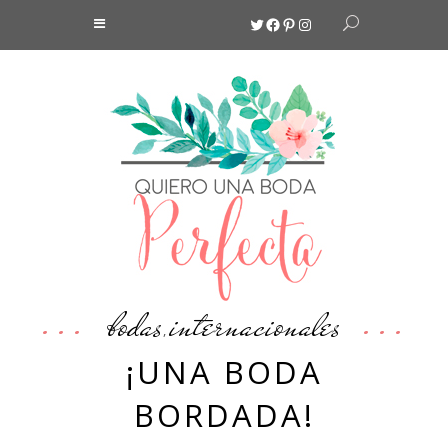
Twitter
Facebook
Pinterest
Instagram
bodas
internacionales
,
¡UNA BODA
BORDADA!