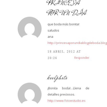
PRINCESA
POR UN DÍA
que boda más bonita!
saludos
ana
http://princesaporundiablogdeboda.blog
18 ABRIL, 2012 AT
Responder
20:26
koolphoto
¡Bonita boda!…Llena de
detalles preciosos.
http://www.fotoestudio.es