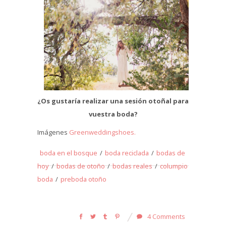
¿Os gustaría realizar una sesión otoñal para
vuestra boda?
Imágenes
Greenweddingshoes.
boda en el bosque
/
boda reciclada
/
bodas de
hoy
/
bodas de otoño
/
bodas reales
/
columpio
boda
/
preboda otoño
4 Comments