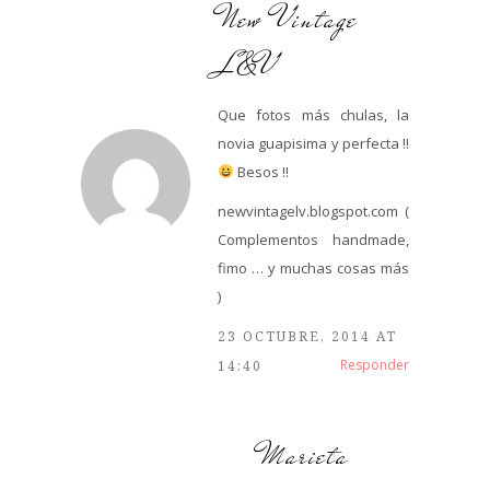
New Vintage
L&V
Que fotos más chulas, la
novia guapisima y perfecta !!
Besos !!
newvintagelv.blogspot.com (
Complementos handmade,
fimo … y muchas cosas más
)
23 OCTUBRE, 2014 AT
Responder
14:40
Marieta