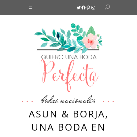
Twitter
Facebook
Pinterest
Instagram
bodas
nacionales
,
ASUN & BORJA,
UNA BODA EN