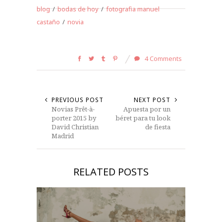
blog
/
bodas de hoy
/
fotografia manuel
castaño
/
novia
4 Comments
PREVIOUS POST
NEXT POST
Novias Prêt-à-
Apuesta por un
porter 2015 by
béret para tu look
David Christian
de fiesta
Madrid
RELATED POSTS