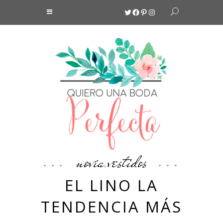
Twitter
Facebook
Pinterest
Instagram
novia
vestidos
,
EL LINO LA
TENDENCIA MÁS