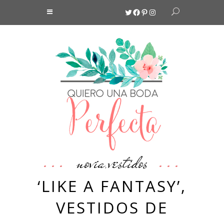
Twitter
Facebook
Pinterest
Instagram
novia
vestidos
,
‘LIKE A FANTASY’,
VESTIDOS DE