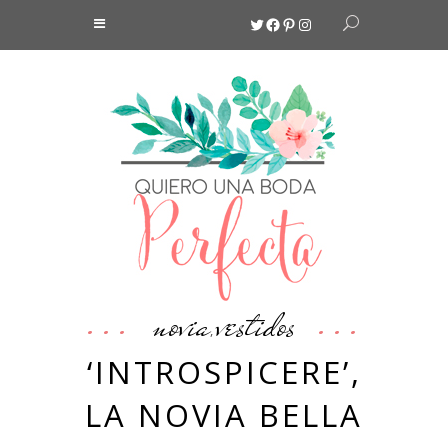
Twitter
Facebook
Pinterest
Instagram
novia
vestidos
,
‘INTROSPICERE’,
LA NOVIA BELLA