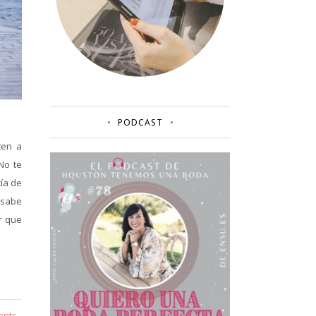
PODCAST
ten a
No te
cía de
 sabe
r que
ents