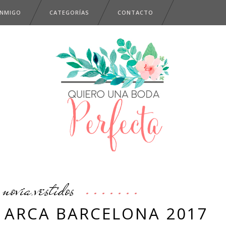
ONMIGO
CATEGORÍAS
CONTACTO
novia
vestidos
,
’ ARCA BARCELONA 2017