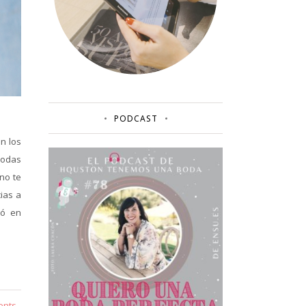
PODCAST
n los
bodas
no te
ias a
ió en
ents