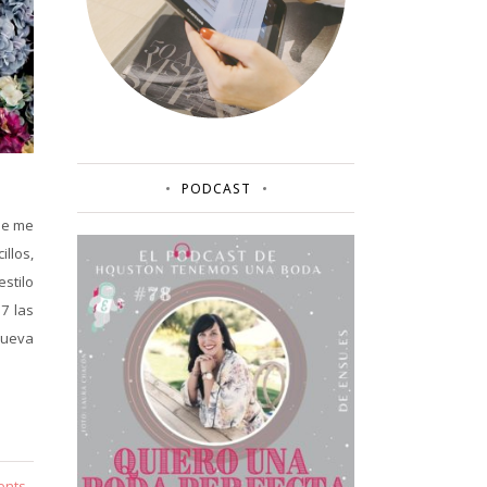
PODCAST
de me
llos,
stilo
7 las
nueva
ents