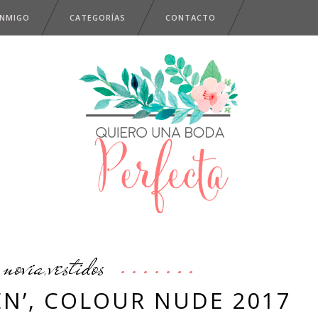
ONMIGO
CATEGORÍAS
CONTACTO
novia
vestidos
,
EN’, COLOUR NUDE 2017