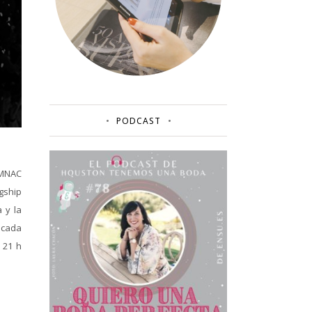
PODCAST
 MNAC
gship
 y la
 cada
 21 h