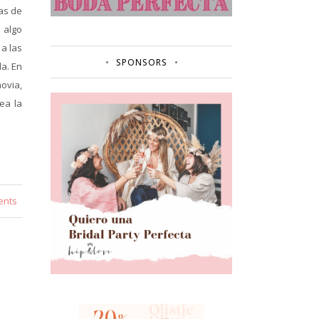
as de
 algo
 a las
SPONSORS
da. En
ovia,
ea la
ents