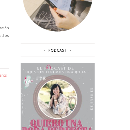
tación
medios
PODCAST
ents