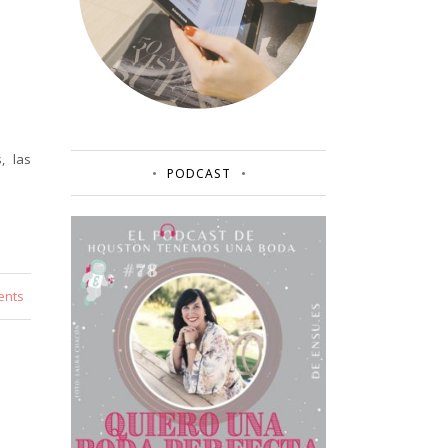
, las
PODCAST
ents