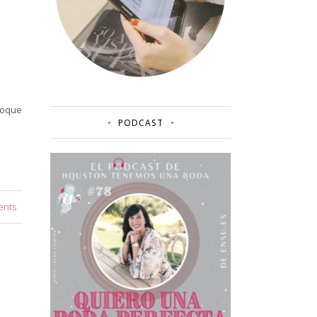
toque
PODCAST
ents