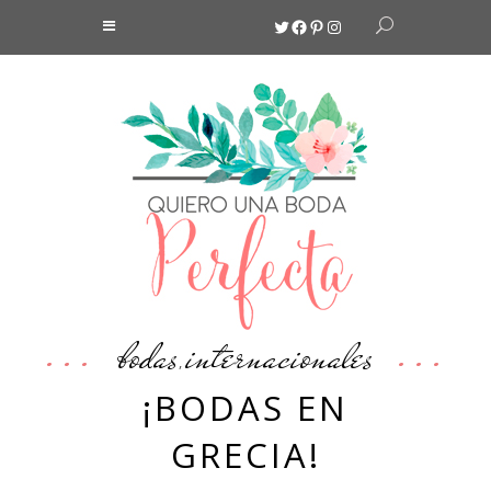
Twitter
Facebook
Pinterest
Instagram
bodas
internacionales
,
¡BODAS EN
GRECIA!