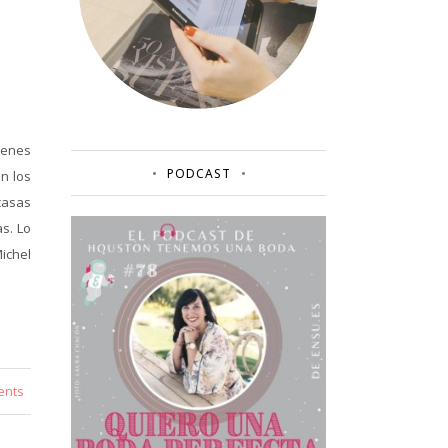
menes
PODCAST
n los
casas
s. Lo
ichel
ents