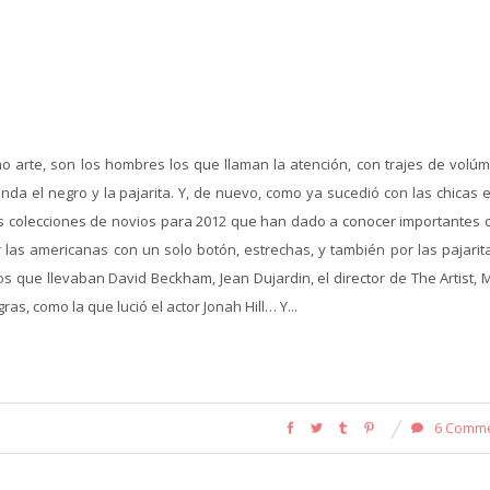
o arte, son los hombres los que llaman la atención, con trajes de volú
da el negro y la pajarita. Y, de nuevo, como ya sucedió con las chicas e
s colecciones de novios para 2012 que han dado a conocer importantes 
as americanas con un solo botón, estrechas, y también por las pajarita
 que llevaban David Beckham, Jean Dujardin, el director de The Artist, M
s, como la que lució el actor Jonah Hill… Y...
6 Comm