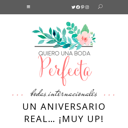
Twitter
Facebook
Pinterest
Instagram
bodas
internacionales
,
UN ANIVERSARIO
REAL… ¡MUY UP!