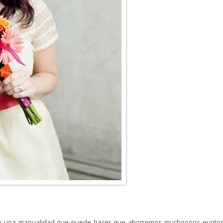
on una manualidad que puede hacer que ahorremos muchoooos euritos