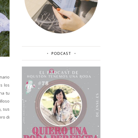
PODCAST
nario
s los
na tu
lloso
, sus
ero di