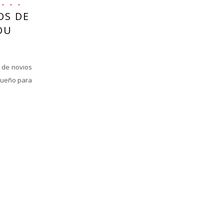
OS DE
OU
e de novios
 sueño para