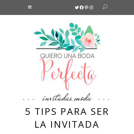
Twitter
Facebook
Pinterest
Instagram
invitadas
moda
,
5 TIPS PARA SER
LA INVITADA