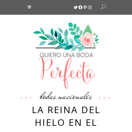
Twitter
Facebook
Pinterest
Instagram
bodas
nacionales
,
LA REINA DEL
HIELO EN EL