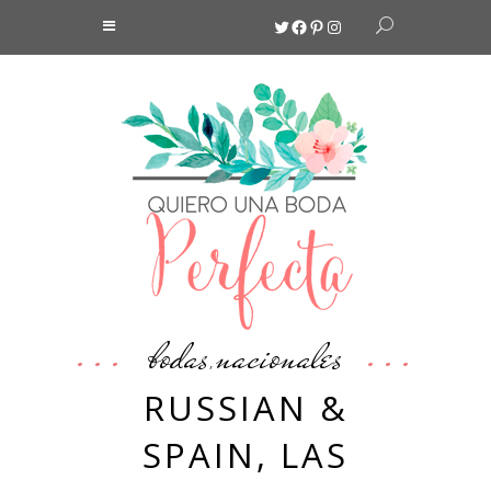
Twitter
Facebook
Pinterest
Instagram
bodas
nacionales
,
RUSSIAN &
SPAIN, LAS