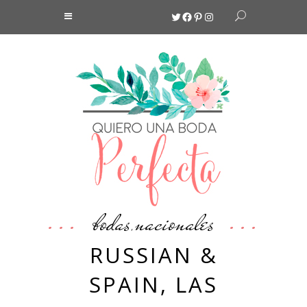
Twitter
Facebook
Pinterest
Instagram
bodas
nacionales
,
RUSSIAN &
SPAIN, LAS