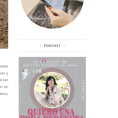
PODCAST
manto
vias y
l tan
ón en
anco,