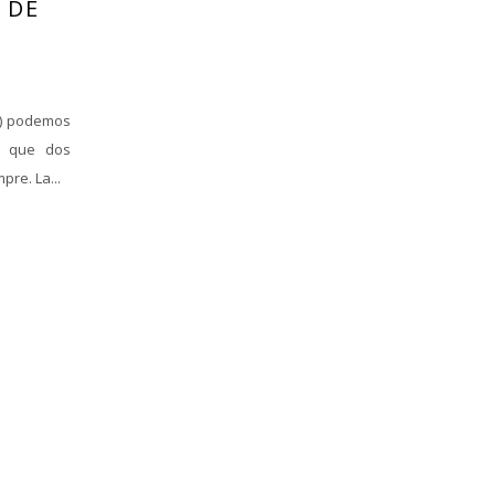
 DE
a) podemos
e que dos
re. La...