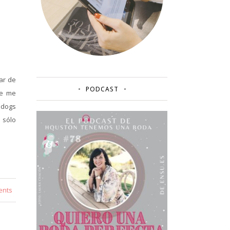
ar de
PODCAST
ue me
lldogs
 sólo
ents