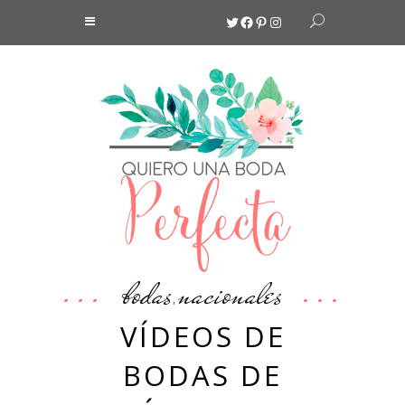
Twitter
Facebook
Pinterest
Instagram
bodas
nacionales
,
VÍDEOS DE
BODAS DE