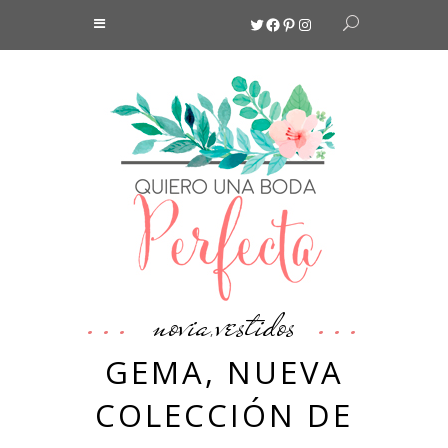
Twitter
Facebook
Pinterest
Instagram
novia
vestidos
,
GEMA, NUEVA
COLECCIÓN DE