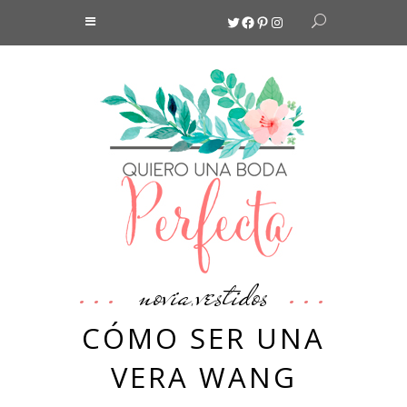
Twitter
Facebook
Pinterest
Instagram
novia
vestidos
,
CÓMO SER UNA
VERA WANG