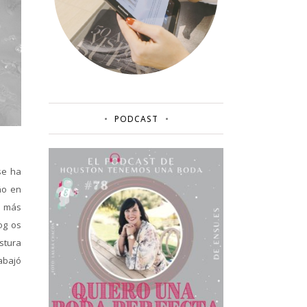
PODCAST
se ha
ño en
o más
og os
stura
abajó