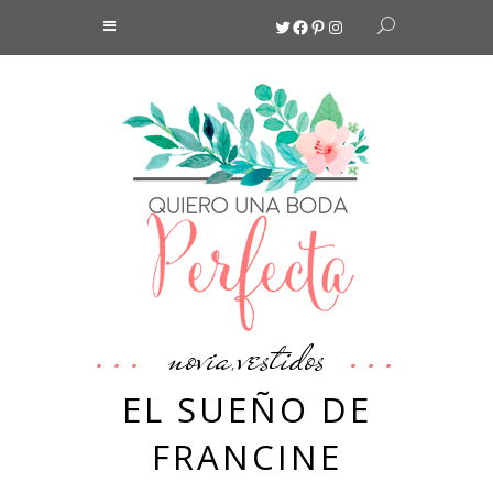
Twitter
Facebook
Pinterest
Instagram
novia
vestidos
,
EL SUEÑO DE
FRANCINE