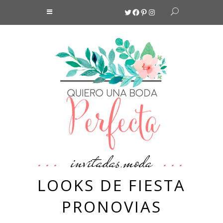
Twitter
Facebook
Pinterest
Instagram
invitadas
moda
,
LOOKS DE FIESTA
PRONOVIAS