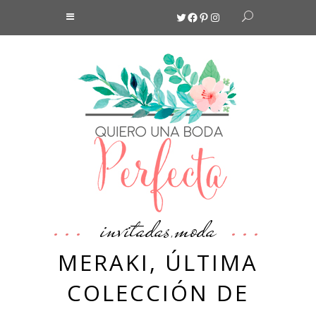
Twitter
Facebook
Pinterest
Instagram
invitadas
moda
,
MERAKI, ÚLTIMA
COLECCIÓN DE