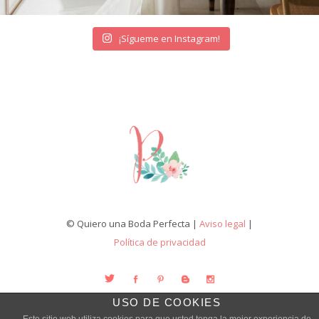
¡Sígueme en Instagram!
© Quiero una Boda Perfecta |
Aviso legal
|
Política de privacidad
USO DE COOKIES