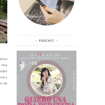
PODCAST
rensa
. Una
todas
via y
ón de