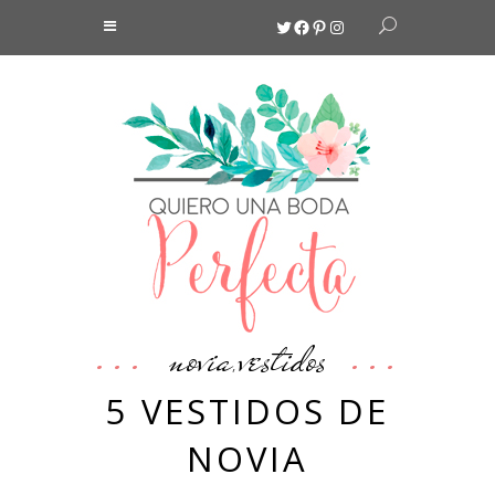
Twitter
Facebook
Pinterest
Instagram
novia
vestidos
,
5 VESTIDOS DE
NOVIA