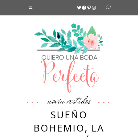
Twitter
Facebook
Pinterest
Instagram
novia
vestidos
,
SUEÑO
BOHEMIO, LA