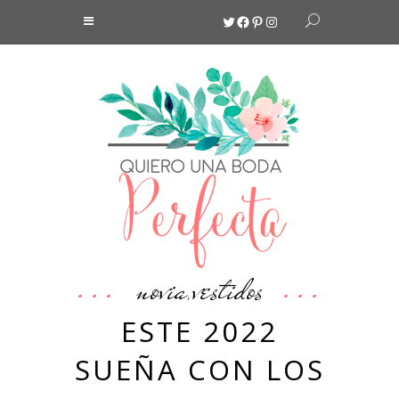
Twitter
Facebook
Pinterest
Instagram
novia
vestidos
,
ESTE 2022
SUEÑA CON LOS