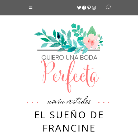
Twitter
Facebook
Pinterest
Instagram
novia
vestidos
,
EL SUEÑO DE
FRANCINE