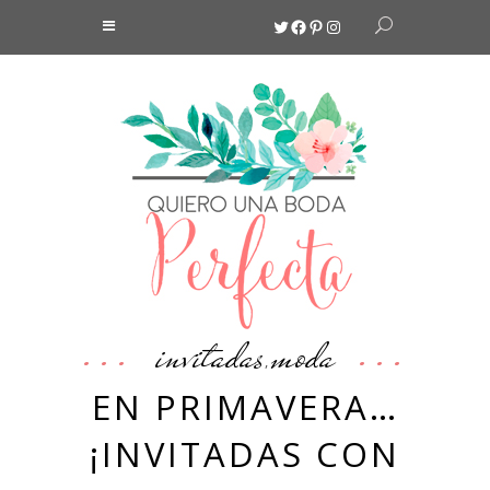
Twitter
Facebook
Pinterest
Instagram
invitadas
moda
,
EN PRIMAVERA…
¡INVITADAS CON