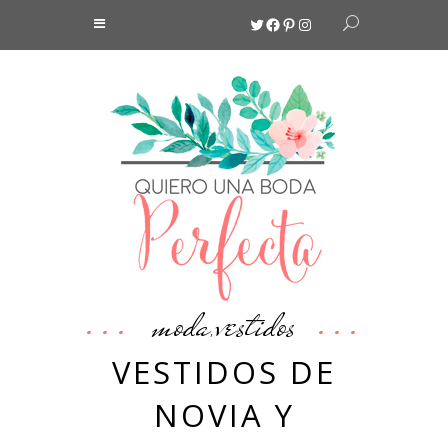
Twitter
Facebook
Pinterest
Instagram
moda
vestidos
,
VESTIDOS DE
NOVIA Y