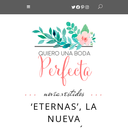
Twitter
Facebook
Pinterest
Instagram
novia
vestidos
,
‘ETERNAS’, LA
NUEVA