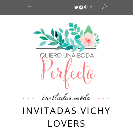
Twitter
Facebook
Pinterest
Instagram
invitadas
moda
,
INVITADAS VICHY
LOVERS