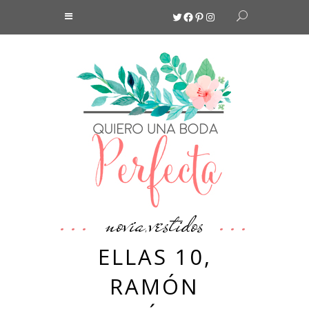
Twitter
Facebook
Pinterest
Instagram
novia
vestidos
,
ELLAS 10,
RAMÓN